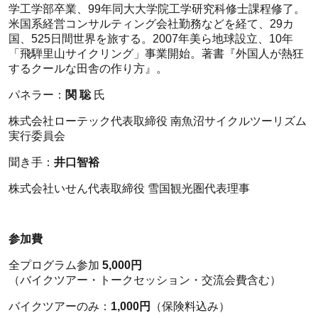
学工学部卒業、99年同大大学院工学研究科修士課程修了。
米国系経営コンサルティング会社勤務などを経て、29カ
国、525日間世界を旅する。2007年美ら地球設立、10年
「飛騨里山サイクリング」事業開始。著書『外国人が熱狂
するクールな田舎の作り方』。
パネラー：
関 聡
氏
株式会社ローテック代表取締役 南魚沼サイクルツーリズム
実行委員会
聞き手：
井口智裕
株式会社いせん代表取締役 雪国観光圏代表理事
参加費
全プログラム参加
5,000円
（バイクツアー・トークセッション・交流会費含む）
バイクツアーのみ：
1,000円
（保険料込み）